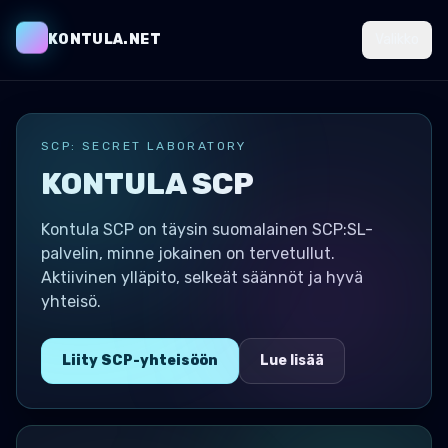
KONTULA.NET
Valikko
SCP: SECRET LABORATORY
KONTULA SCP
Kontula SCP on täysin suomalainen SCP:SL-
palvelin, minne jokainen on tervetullut.
Aktiivinen ylläpito, selkeät säännöt ja hyvä
yhteisö.
Liity SCP-yhteisöön
Lue lisää