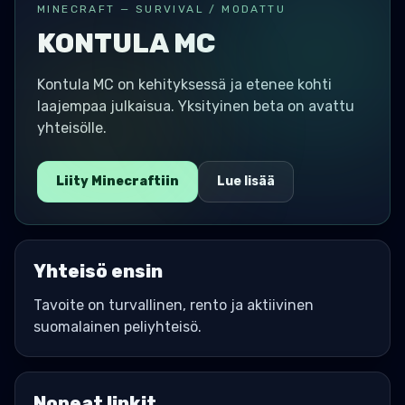
MINECRAFT — SURVIVAL / MODATTU
KONTULA MC
Kontula MC on kehityksessä ja etenee kohti
laajempaa julkaisua. Yksityinen beta on avattu
yhteisölle.
Liity Minecraftiin
Lue lisää
Yhteisö ensin
Tavoite on turvallinen, rento ja aktiivinen
suomalainen peliyhteisö.
Nopeat linkit