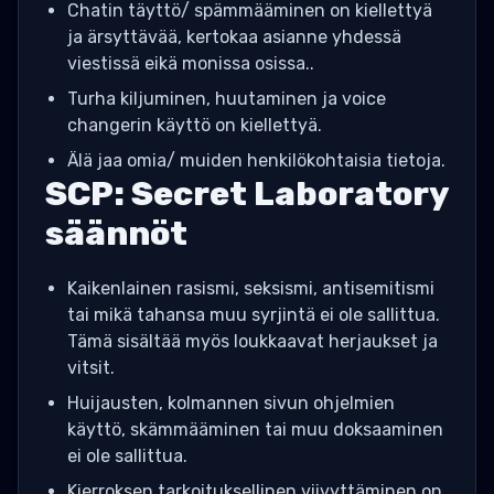
Chatin täyttö/ spämmääminen on kiellettyä
ja ärsyttävää, kertokaa asianne yhdessä
viestissä eikä monissa osissa..
Turha kiljuminen, huutaminen ja voice
changerin käyttö on kiellettyä.
Älä jaa omia/ muiden henkilökohtaisia tietoja.
SCP: Secret Laboratory
säännöt
Kaikenlainen rasismi, seksismi, antisemitismi
tai mikä tahansa muu syrjintä ei ole sallittua.
Tämä sisältää myös loukkaavat herjaukset ja
vitsit.
Huijausten, kolmannen sivun ohjelmien
käyttö, skämmääminen tai muu doksaaminen
ei ole sallittua.
Kierroksen tarkoituksellinen viivyttäminen on