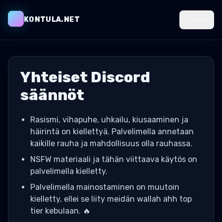
KONTULA.NET
Valikko
Yhteiset Discord
säännöt
Rasismi, vihapuhe, uhkailu, kiusaaminen ja
häirintä on kiellettyä. Palvelimella annetaan
kaikille rauha ja mahdollisuus olla rauhassa.
NSFW materiaali ja tähän viittaava käytös on
palvelimella kielletty.
Palvelimella mainostaminen on muutoin
kielletty, ellei se liity meidän wallah ahh top
tier kebulaan. 🔥