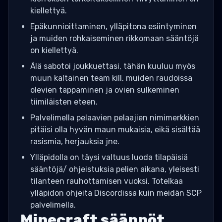
kiellettyä.
Epäkunnioittaminen, ylläpitona esiintyminen
ja muiden rohkaiseminen rikkomaan sääntöjä
on kiellettyä.
Älä sabotoi joukkuettasi, tähän kuuluu myös
muun kaltainen team kill, muiden raudoissa
olevien tappaminen ja ovien sulkeminen
tiimiläisten eteen.
Palvelimella pelaavien pelaajien nimimerkkien
pitäisi olla hyvän maun mukaisia, eikä sisältää
rasismia, herjauksia jne.
Ylläpidolla on täysi valtuus luoda tilapäisiä
sääntöjä/ ohjeistuksia pelien aikana, yleisesti
tilanteen rauhottamisen vuoksi. Totelkaa
ylläpidon ohjeita Discordissa kuin meidän SCP
palvelimella.
Minecraft säännöt