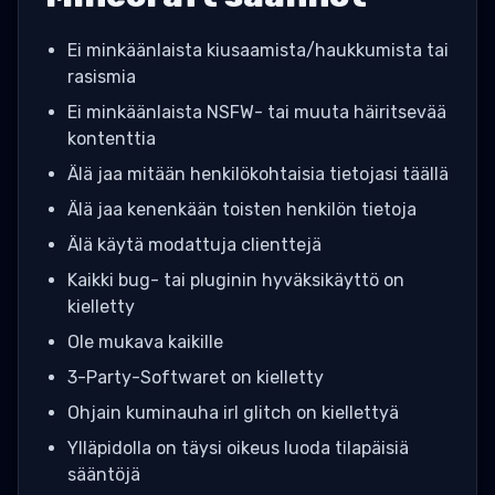
Ei minkäänlaista kiusaamista/haukkumista tai
rasismia
Ei minkäänlaista NSFW- tai muuta häiritsevää
kontenttia
Älä jaa mitään henkilökohtaisia tietojasi täällä
Älä jaa kenenkään toisten henkilön tietoja
Älä käytä modattuja clienttejä
Kaikki bug- tai pluginin hyväksikäyttö on
kielletty
Ole mukava kaikille
3-Party-Softwaret on kielletty
Ohjain kuminauha irl glitch on kiellettyä
Ylläpidolla on täysi oikeus luoda tilapäisiä
sääntöjä