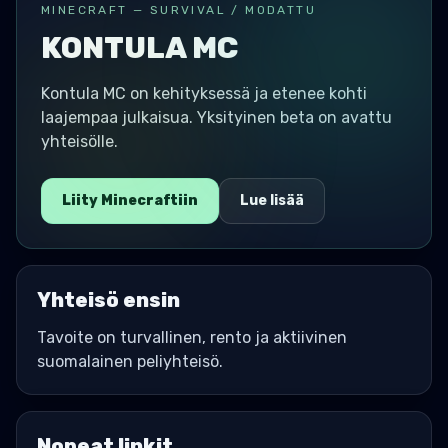
MINECRAFT — SURVIVAL / MODATTU
KONTULA MC
Kontula MC on kehityksessä ja etenee kohti
laajempaa julkaisua. Yksityinen beta on avattu
yhteisölle.
Liity Minecraftiin
Lue lisää
Yhteisö ensin
Tavoite on turvallinen, rento ja aktiivinen
suomalainen peliyhteisö.
Nopeat linkit