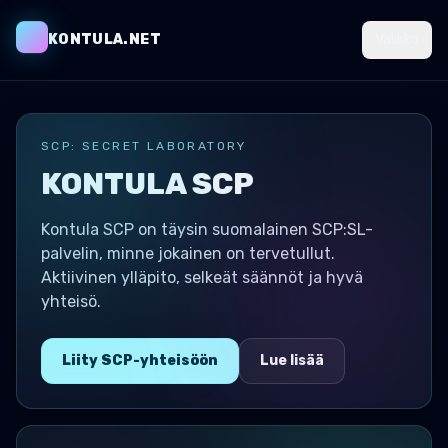
KONTULA.NET
Valikko
SCP: SECRET LABORATORY
KONTULA SCP
Kontula SCP on täysin suomalainen SCP:SL-
palvelin, minne jokainen on tervetullut.
Aktiivinen ylläpito, selkeät säännöt ja hyvä
yhteisö.
Liity SCP-yhteisöön
Lue lisää